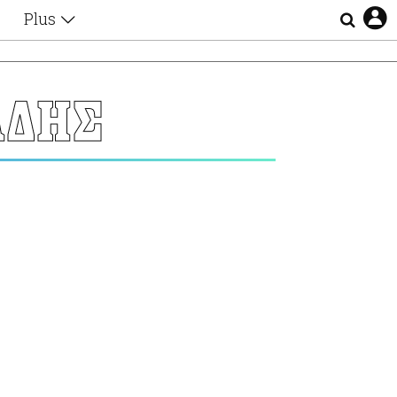
Plus
Θέματα
Συνεντεύξεις
Videos
ΑΔΗΣ
τα
Αφιερώματα
Ζώδια
Εξομολογήσεις
Blogs
η
Οι Αθηναίοι
Απώλειες
Lgbtqi+
Επιλογές