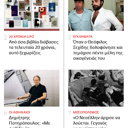
20 ΧΡΟΝΙΑ LIFO
ΕΓΚΛΗΜΑΤΑ
Από όσα βιβλία διάβασες
Όταν ο Θεόφιλος
τα τελευταία 20 χρόνια,
Σεχίδης δολοφόνησε και
αυτό ξεχωρίζεις
τεμάχισε πέντε μέλη της
οικογένειάς του
ΟΙ ΑΘΗΝΑΙΟΙ
ΜΕΣΟΠΟΛΕΜΟΣ
Δημήτρης
«Ο Νεοέλλην άρχισε να
Ποτηρόπουλος: «Με
λούεται. Γεγονός