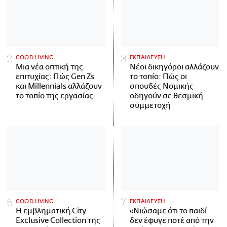
GOOD LIVING
ΕΚΠΑΙΔΕΥΣΗ
Μια νέα οπτική της
Νέοι δικηγόροι αλλάζουν
επιτυχίας: Πώς Gen Zs
το τοπίο: Πώς οι
και Millennials αλλάζουν
σπουδές Νομικής
το τοπίο της εργασίας
οδηγούν σε θεσμική
συμμετοχή
GOOD LIVING
ΕΚΠΑΙΔΕΥΣΗ
Η εμβληματική City
«Νιώσαμε ότι το παιδί
Exclusive Collection της
δεν έφυγε ποτέ από την