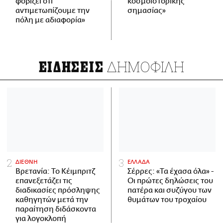
φοβίζει ότι
κοσμοϊστορικής
αντιμετωπίζουμε την
σημασίας»
πόλη με αδιαφορία»
ΔΗΜΟΦΙΛΗ
ΕΙΔΗΣΕΙΣ
ΔΙΕΘΝΗ
ΕΛΛΑΔΑ
Βρετανία: Το Κέιμπριτζ
Σέρρες: «Τα έχασα όλα» -
επανεξετάζει τις
Οι πρώτες δηλώσεις του
διαδικασίες πρόσληψης
πατέρα και συζύγου των
καθηγητών μετά την
θυμάτων του τροχαίου
παραίτηση διδάσκοντα
για λογοκλοπή