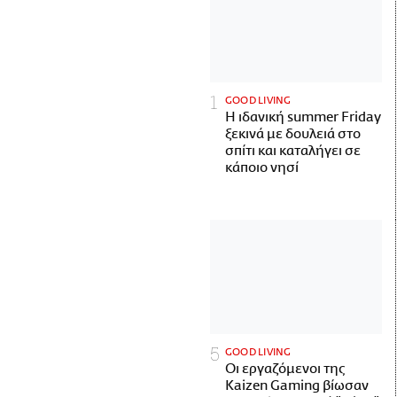
GOOD LIVING
Η ιδανική summer Friday
ξεκινά με δουλειά στο
σπίτι και καταλήγει σε
κάποιο νησί
GOOD LIVING
Οι εργαζόμενοι της
Kaizen Gaming βίωσαν