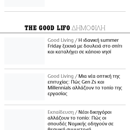
ΔΗΜΟΦΙΛΗ
THE GOOD LIFO
Good Living
Η ιδανική summer
Friday ξεκινά με δουλειά στο σπίτι
και καταλήγει σε κάποιο νησί
Good Living
Μια νέα οπτική της
επιτυχίας: Πώς Gen Zs και
Millennials αλλάζουν το τοπίο της
εργασίας
Εκπαίδευση
Νέοι δικηγόροι
αλλάζουν το τοπίο: Πώς οι
σπουδές Νομικής οδηγούν σε
θεσμική συμμετοχή