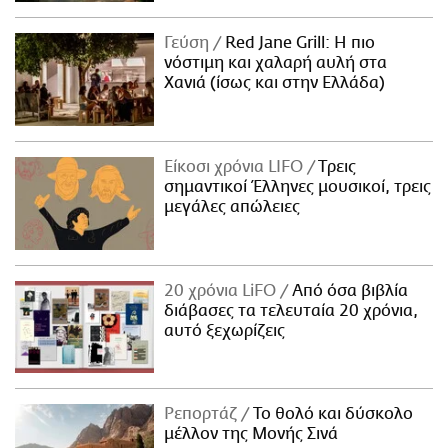
Γεύση
Red Jane Grill: Η πιο
νόστιμη και χαλαρή αυλή στα
Χανιά (ίσως και στην Ελλάδα)
Είκοσι χρόνια LIFO
Tρεις
σημαντικοί Έλληνες μουσικοί, τρεις
μεγάλες απώλειες
20 χρόνια LiFO
Από όσα βιβλία
διάβασες τα τελευταία 20 χρόνια,
αυτό ξεχωρίζεις
Ρεπορτάζ
Το θολό και δύσκολο
μέλλον της Μονής Σινά