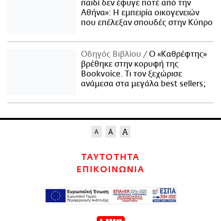
παιδί δεν έφυγε ποτέ από την
Αθήνα»: Η εμπειρία οικογενειών
που επέλεξαν σπουδές στην Κύπρο
Οδηγός Βιβλίου
Ο «Καθρέφτης»
βρέθηκε στην κορυφή της
Bookvoice. Τι τον ξεχώρισε
ανάμεσα στα μεγάλα best sellers;
ΤΑΥΤΟΤΗΤΑ
ΕΠΙΚΟΙΝΩΝΙΑ