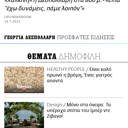
«Χάλκινη» η Δεσπολλάρη στα 800 μ.- «Είπα
ΑΜΠΑ
“έχω δυνάμεις, πάμε λοιπόν”»
PRINT
LIFO NEWSROOM
14.7.2023
ΠΡΟΣΦΑΤΕΣ ΕΙΔΗΣΕΙΣ
ΓΕΩΡΓΙΑ ΔΕΣΠΟΛΛΑΡΗ
ΔΗΜΟΦΙΛΗ
ΘΕΜΑΤΑ
HEALTHY PEOPLE
Είναι καλό
πρωινό η βρόμη; Ένας γιατρός
απαντά
Design
Μόνο στα όνειρα: Τα
υπέροχα σπίτια του Ιμπέρ ντε
Ζιβανσί