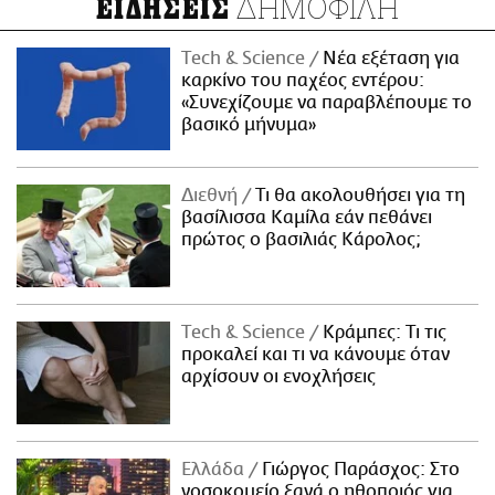
ΔΗΜΟΦΙΛΗ
ΕΙΔΗΣΕΙΣ
Τech & Science
Νέα εξέταση για
καρκίνο του παχέος εντέρου:
«Συνεχίζουμε να παραβλέπουμε το
βασικό μήνυμα»
Διεθνή
Τι θα ακολουθήσει για τη
βασίλισσα Καμίλα εάν πεθάνει
πρώτος ο βασιλιάς Κάρολος;
Τech & Science
Κράμπες: Τι τις
προκαλεί και τι να κάνουμε όταν
αρχίσουν οι ενοχλήσεις
Ελλάδα
Γιώργος Παράσχος: Στο
νοσοκομείο ξανά ο ηθοποιός για