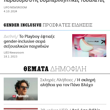
παράθυρο στις συμπεριληπτικές τουαλέτες
ΑΜΠΑ
LIFO NEWSROOM
PRINT
4.10.2024
ΠΡΟΣΦΑΤΕΣ ΕΙΔΗΣΕΙΣ
GENDER INCLUSIVE
Διεθνή
Το Playboy έφτιαξε
gender-inclusive σειρά
σεξουαλικών παιχνιδιών
LifO Newsroom
18.1.2023
ΔΗΜΟΦΙΛΗ
ΘΕΜΑΤΑ
Σκληρές Αλήθειες
H σκληρή
αλήθεια για τον Πάνο Βλάχο