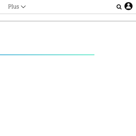
Plus
Θέματα
Συνεντεύξεις
Videos
τα
Αφιερώματα
Ζώδια
Εξομολογήσεις
Blogs
η
Οι Αθηναίοι
Απώλειες
Lgbtqi+
Επιλογές