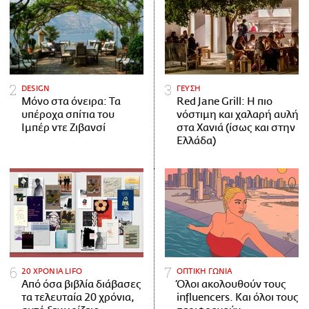
DESIGN
ΓΕΥΣΗ
Μόνο στα όνειρα: Τα
Red Jane Grill: Η πιο
υπέροχα σπίτια του
νόστιμη και χαλαρή αυλή
Ιμπέρ ντε Ζιβανσί
στα Χανιά (ίσως και στην
Ελλάδα)
20 ΧΡΟΝΙΑ LIFO
ΟΠΤΙΚΗ ΓΩΝΙΑ
Από όσα βιβλία διάβασες
Όλοι ακολουθούν τους
τα τελευταία 20 χρόνια,
influencers. Και όλοι τους