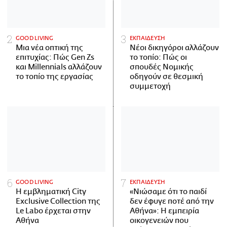
GOOD LIVING
ΕΚΠΑΙΔΕΥΣΗ
Μια νέα οπτική της
Νέοι δικηγόροι αλλάζουν
επιτυχίας: Πώς Gen Zs
το τοπίο: Πώς οι
και Millennials αλλάζουν
σπουδές Νομικής
το τοπίο της εργασίας
οδηγούν σε θεσμική
συμμετοχή
GOOD LIVING
ΕΚΠΑΙΔΕΥΣΗ
Η εμβληματική City
«Νιώσαμε ότι το παιδί
Exclusive Collection της
δεν έφυγε ποτέ από την
Le Labo έρχεται στην
Αθήνα»: Η εμπειρία
Αθήνα
οικογενειών που