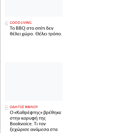
GOOD LIVING
Το BBQ στο σπίτι δεν
θέλει χώρο. Θέλει τρόπο.
ΟΔΗΓΟΣ ΒΙΒΛΙΟΥ
Ο «Καθρέφτης» βρέθηκε
στην κορυφή της
Bookvoice. Τι τον
ξεχώρισε ανάμεσα στα