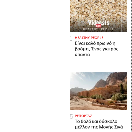
HEALTHY PEOPLE
Είναι καλό πρωινό η
βρόμη; Ένας γιατρός
απαντά
ΡΕΠΟΡΤΑΖ
Το θολό και δύσκολο
μέλλον της Μονής Σινά