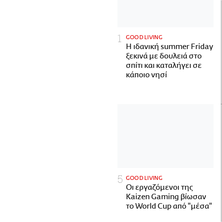
GOOD LIVING
Η ιδανική summer Friday
ξεκινά με δουλειά στο
σπίτι και καταλήγει σε
κάποιο νησί
GOOD LIVING
Οι εργαζόμενοι της
Kaizen Gaming βίωσαν
το World Cup από "μέσα"