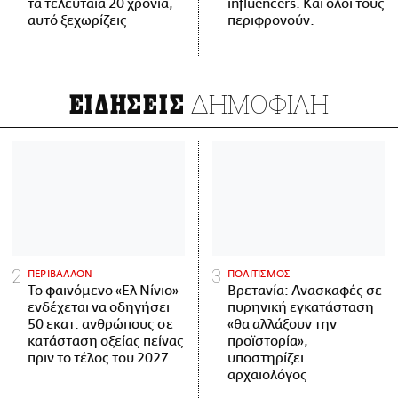
τα τελευταία 20 χρόνια,
influencers. Και όλοι τους
αυτό ξεχωρίζεις
περιφρονούν.
ΔΗΜΟΦΙΛΗ
ΕΙΔΗΣΕΙΣ
ΠΕΡΙΒΑΛΛΟΝ
ΠΟΛΙΤΙΣΜΟΣ
Το φαινόμενο «Ελ Νίνιο»
Βρετανία: Ανασκαφές σε
ενδέχεται να οδηγήσει
πυρηνική εγκατάσταση
50 εκατ. ανθρώπους σε
«θα αλλάξουν την
κατάσταση οξείας πείνας
προϊστορία»,
πριν το τέλος του 2027
υποστηρίζει
αρχαιολόγος