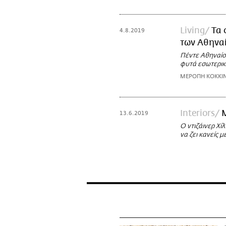
Living
Τα 
4.8.2019
των Αθηναί
Πέντε Αθηναίοι
φυτά εσωτερικ
ΜΕΡΟΠΗ ΚΟΚΚΙ
Interiors
13.6.2019
Ο ντιζάινερ Χίλ
να ζει κανείς 