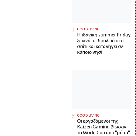
GOOD LIVING
Η ιδανική summer Friday
ξεκινά με δουλειά στο
σπίτι και καταλήγει σε
κάποιο νησί
GOOD LIVING
Οι εργαζόμενοι της
Kaizen Gaming βίωσαν
το World Cup από "μέσα"