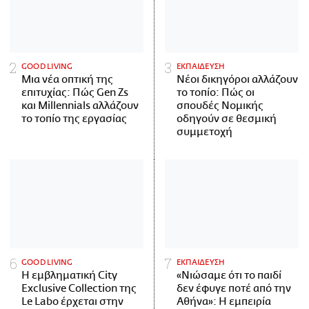
GOOD LIVING
ΕΚΠΑΙΔΕΥΣΗ
Μια νέα οπτική της
Νέοι δικηγόροι αλλάζουν
επιτυχίας: Πώς Gen Zs
το τοπίο: Πώς οι
και Millennials αλλάζουν
σπουδές Νομικής
το τοπίο της εργασίας
οδηγούν σε θεσμική
συμμετοχή
GOOD LIVING
ΕΚΠΑΙΔΕΥΣΗ
Η εμβληματική City
«Νιώσαμε ότι το παιδί
Exclusive Collection της
δεν έφυγε ποτέ από την
Le Labo έρχεται στην
Αθήνα»: Η εμπειρία