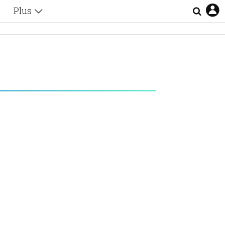
Plus
Θέματα
Συνεντεύξεις
Videos
τα
Αφιερώματα
Ζώδια
Εξομολογήσεις
Blogs
η
Οι Αθηναίοι
Απώλειες
Lgbtqi+
Επιλογές