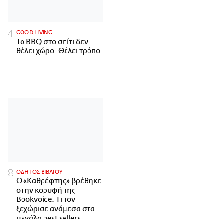
GOOD LIVING
Το BBQ στο σπίτι δεν
θέλει χώρο. Θέλει τρόπο.
ΟΔΗΓΟΣ ΒΙΒΛΙΟΥ
Ο «Καθρέφτης» βρέθηκε
στην κορυφή της
Bookvoice. Τι τον
ξεχώρισε ανάμεσα στα
μεγάλα best sellers;