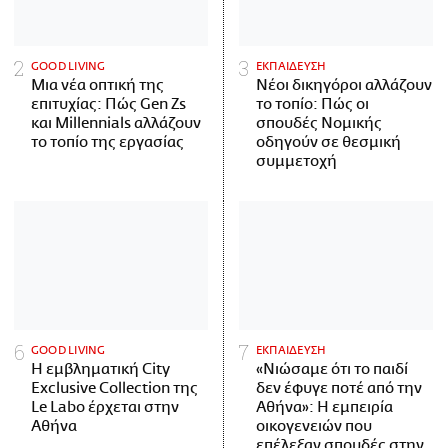
GOOD LIVING
ΕΚΠΑΙΔΕΥΣΗ
Μια νέα οπτική της
Νέοι δικηγόροι αλλάζουν
επιτυχίας: Πώς Gen Zs
το τοπίο: Πώς οι
και Millennials αλλάζουν
σπουδές Νομικής
το τοπίο της εργασίας
οδηγούν σε θεσμική
συμμετοχή
GOOD LIVING
ΕΚΠΑΙΔΕΥΣΗ
Η εμβληματική City
«Νιώσαμε ότι το παιδί
Exclusive Collection της
δεν έφυγε ποτέ από την
Le Labo έρχεται στην
Αθήνα»: Η εμπειρία
Αθήνα
οικογενειών που
επέλεξαν σπουδές στην