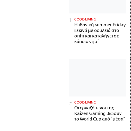
GOOD LIVING
Η ιδανική summer Friday
ξεκινά με δουλειά στο
σπίτι και καταλήγει σε
κάποιο νησί
GOOD LIVING
Οι εργαζόμενοι της
Kaizen Gaming βίωσαν
το World Cup από "μέσα"