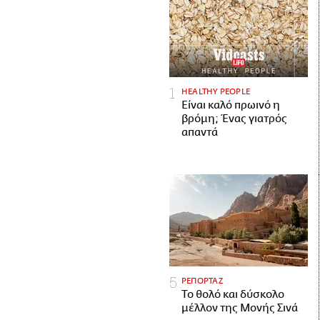
HEALTHY PEOPLE
Είναι καλό πρωινό η
βρόμη; Ένας γιατρός
απαντά
ΡΕΠΟΡΤΑΖ
Το θολό και δύσκολο
μέλλον της Μονής Σινά