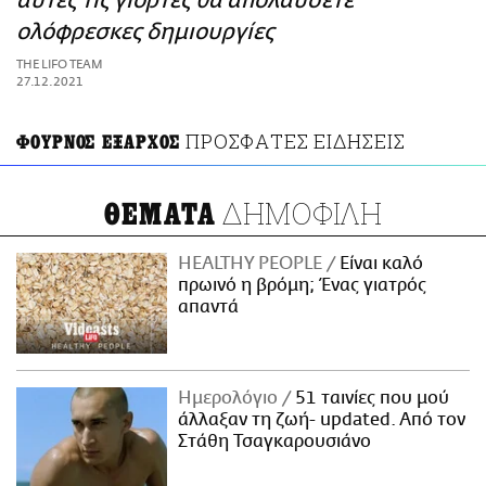
αυτές τις γιορτές θα απολαύσετε
ΑΜΠΑ
ολόφρεσκες δημιουργίες
PRINT
THE LIFO TEAM
27.12.2021
ΠΡΟΣΦΑΤΕΣ ΕΙΔΗΣΕΙΣ
ΦΟΥΡΝΟΣ ΕΞΑΡΧΟΣ
ΔΗΜΟΦΙΛΗ
ΘΕΜΑΤΑ
HEALTHY PEOPLE
Είναι καλό
πρωινό η βρόμη; Ένας γιατρός
απαντά
Ημερολόγιο
51 ταινίες που μού
άλλαξαν τη ζωή- updated. Aπό τον
Στάθη Τσαγκαρουσιάνο