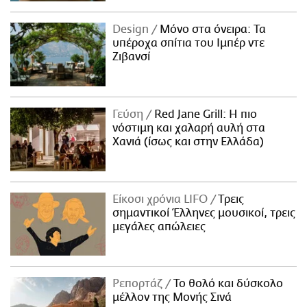
Design
Μόνο στα όνειρα: Τα
υπέροχα σπίτια του Ιμπέρ ντε
Ζιβανσί
Γεύση
Red Jane Grill: Η πιο
νόστιμη και χαλαρή αυλή στα
Χανιά (ίσως και στην Ελλάδα)
Είκοσι χρόνια LIFO
Tρεις
σημαντικοί Έλληνες μουσικοί, τρεις
μεγάλες απώλειες
Ρεπορτάζ
Το θολό και δύσκολο
μέλλον της Μονής Σινά