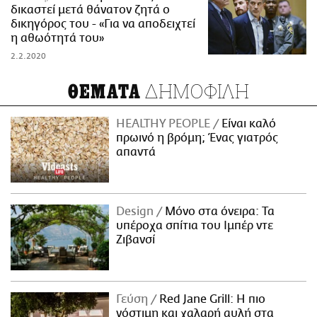
δικαστεί μετά θάνατον ζητά o
δικηγόρος του - «Για να αποδειχτεί
η αθωότητά του»
2.2.2020
ΔΗΜΟΦΙΛΗ
ΘΕΜΑΤΑ
HEALTHY PEOPLE
Είναι καλό
πρωινό η βρόμη; Ένας γιατρός
απαντά
Design
Μόνο στα όνειρα: Τα
υπέροχα σπίτια του Ιμπέρ ντε
Ζιβανσί
Γεύση
Red Jane Grill: Η πιο
νόστιμη και χαλαρή αυλή στα