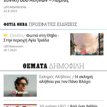
εθνική οδό Αθηνών – Λαμίας
ΑΜΠΑ
LIFO NEWSROOM
PRINT
22.8.2023
ΠΡΟΣΦΑΤΕΣ ΕΙΔΗΣΕΙΣ
ΦΩΤΙΑ ΘΗΒΑ
Ελλάδα
Φωτιά στη Θήβα -
Στην περιοχή Αγία Τριάδα
LifO Newsroom
24.7.2023
ΔΗΜΟΦΙΛΗ
ΘΕΜΑΤΑ
Σκληρές Αλήθειες
H σκληρή
αλήθεια για τον Πάνο Βλάχο
20 χρόνια LiFO
Από όσα βιβλία