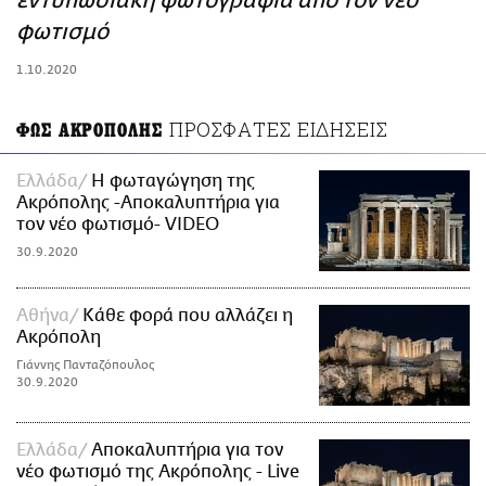
εντυπωσιακή φωτογραφία από τον νέο
ΑΜΠΑ
φωτισμό
PRINT
1.10.2020
ΠΡΟΣΦΑΤΕΣ ΕΙΔΗΣΕΙΣ
ΦΩΣ ΑΚΡΟΠΟΛΗΣ
Ελλάδα
Η φωταγώγηση της
Ακρόπολης -Αποκαλυπτήρια για
τον νέο φωτισμό- VIDEO
30.9.2020
Αθήνα
Κάθε φορά που αλλάζει η
Ακρόπολη
Γιάννης Πανταζόπουλος
30.9.2020
Ελλάδα
Αποκαλυπτήρια για τον
νέο φωτισμό της Ακρόπολης - Live