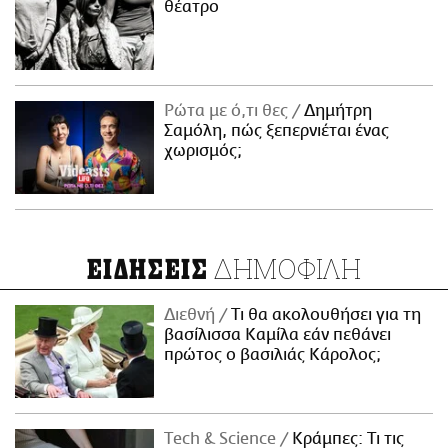
θέατρο
Ρώτα με ό,τι θες
Δημήτρη
Σαμόλη, πώς ξεπερνιέται ένας
χωρισμός;
ΔΗΜΟΦΙΛΗ
ΕΙΔΗΣΕΙΣ
Διεθνή
Τι θα ακολουθήσει για τη
βασίλισσα Καμίλα εάν πεθάνει
πρώτος ο βασιλιάς Κάρολος;
Τech & Science
Κράμπες: Τι τις