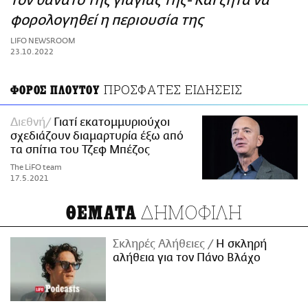
τον θάνατο της γιαγιάς της- Και ζητά να
ΑΜΠΑ
φορολογηθεί η περιουσία της
PRINT
LIFO NEWSROOM
23.10.2022
ΠΡΟΣΦΑΤΕΣ ΕΙΔΗΣΕΙΣ
ΦΟΡΟΣ ΠΛΟΥΤΟΥ
Διεθνή
Γιατί εκατομμυριούχοι
σχεδιάζουν διαμαρτυρία έξω από
τα σπίτια του Τζεφ Μπέζος
The LiFO team
17.5.2021
ΔΗΜΟΦΙΛΗ
ΘΕΜΑΤΑ
Σκληρές Αλήθειες
H σκληρή
αλήθεια για τον Πάνο Βλάχο