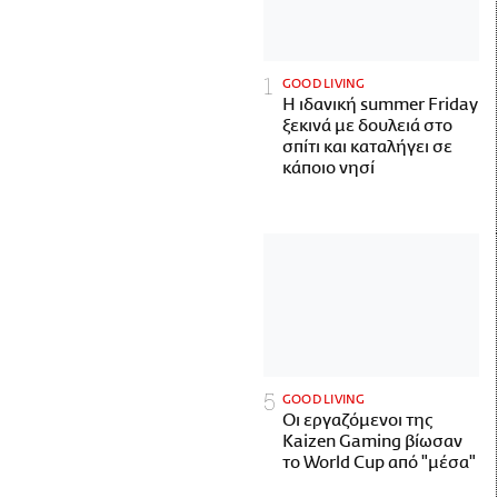
GOOD LIVING
Η ιδανική summer Friday
ξεκινά με δουλειά στο
σπίτι και καταλήγει σε
κάποιο νησί
GOOD LIVING
Οι εργαζόμενοι της
Kaizen Gaming βίωσαν
το World Cup από "μέσα"