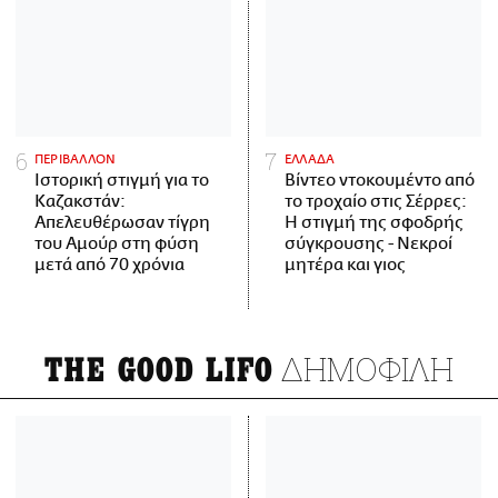
ΠΕΡΙΒΑΛΛΟΝ
ΕΛΛΑΔΑ
Ιστορική στιγμή για το
Βίντεο ντοκουμέντο από
Καζακστάν:
το τροχαίο στις Σέρρες:
Απελευθέρωσαν τίγρη
Η στιγμή της σφοδρής
του Αμούρ στη φύση
σύγκρουσης - Νεκροί
μετά από 70 χρόνια
μητέρα και γιος
ΔΗΜΟΦΙΛΗ
THE GOOD LIFO