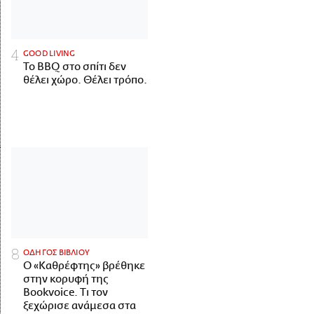
GOOD LIVING
Το BBQ στο σπίτι δεν
θέλει χώρο. Θέλει τρόπο.
ΟΔΗΓΟΣ ΒΙΒΛΙΟΥ
Ο «Καθρέφτης» βρέθηκε
στην κορυφή της
Bookvoice. Τι τον
ξεχώρισε ανάμεσα στα