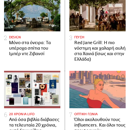
DESIGN
ΓΕΥΣΗ
Μόνο στα όνειρα: Τα
Red Jane Grill: Η πιο
υπέροχα σπίτια του
νόστιμη και χαλαρή αυλή
Ιμπέρ ντε Ζιβανσί
στα Χανιά (ίσως και στην
Ελλάδα)
20 ΧΡΟΝΙΑ LIFO
ΟΠΤΙΚΗ ΓΩΝΙΑ
Από όσα βιβλία διάβασες
Όλοι ακολουθούν τους
τα τελευταία 20 χρόνια,
influencers. Και όλοι τους