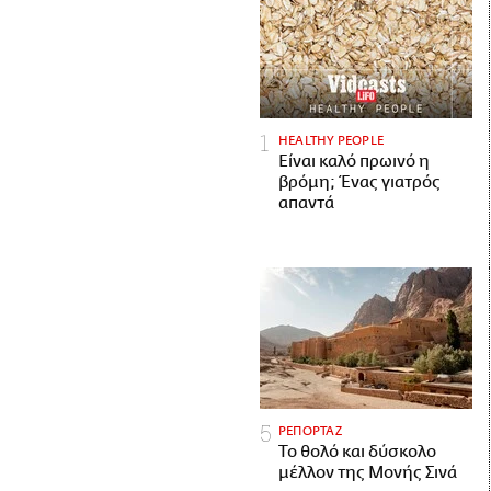
HEALTHY PEOPLE
Είναι καλό πρωινό η
βρόμη; Ένας γιατρός
απαντά
ΡΕΠΟΡΤΑΖ
Το θολό και δύσκολο
μέλλον της Μονής Σινά