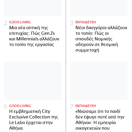
GOOD LIVING
ΕΚΠΑΙΔΕΥΣΗ
Μια νέα οπτική της
Νέοι δικηγόροι αλλάζουν
επιτυχίας: Πώς Gen Zs
το τοπίο: Πώς οι
και Millennials αλλάζουν
σπουδές Νομικής
το τοπίο της εργασίας
οδηγούν σε θεσμική
συμμετοχή
GOOD LIVING
ΕΚΠΑΙΔΕΥΣΗ
Η εμβληματική City
«Νιώσαμε ότι το παιδί
Exclusive Collection της
δεν έφυγε ποτέ από την
Le Labo έρχεται στην
Αθήνα»: Η εμπειρία
Αθήνα
οικογενειών που