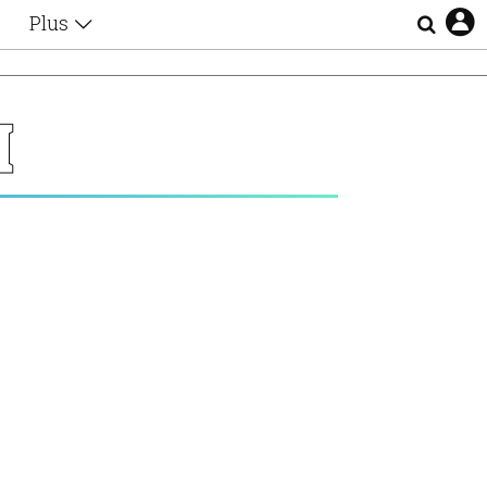
Plus
Θέματα
Συνεντεύξεις
Videos
Η
τα
Αφιερώματα
Ζώδια
Εξομολογήσεις
Blogs
η
Οι Αθηναίοι
Απώλειες
Lgbtqi+
Επιλογές