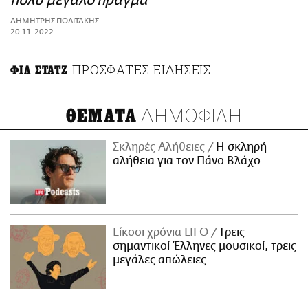
πολύ μεγάλο πράγμα
ΑΜΠΑ
ΔΗΜΗΤΡΗΣ ΠΟΛΙΤΑΚΗΣ
PRINT
20.11.2022
ΠΡΟΣΦΑΤΕΣ ΕΙΔΗΣΕΙΣ
ΦΙΛ ΣΤΑΤΖ
ΔΗΜΟΦΙΛΗ
ΘΕΜΑΤΑ
Σκληρές Αλήθειες
H σκληρή
αλήθεια για τον Πάνο Βλάχο
Είκοσι χρόνια LIFO
Tρεις
σημαντικοί Έλληνες μουσικοί, τρεις
μεγάλες απώλειες