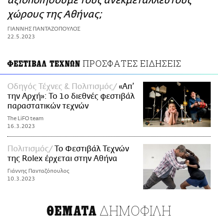
αξιοποιήσουμε τους ανεκμετάλλευτους
ΑΜΠΑ
χώρους της Αθήνας;
PRINT
ΓΙΑΝΝΗΣ ΠΑΝΤΑΖΟΠΟΥΛΟΣ
22.5.2023
ΠΡΟΣΦΑΤΕΣ ΕΙΔΗΣΕΙΣ
ΦΕΣΤΙΒΑΛ ΤΕΧΝΩΝ
Οδηγός Τέχνες & Πολιτισμός
«Απ’
την Αρχή»: To 1ο διεθνές φεστιβάλ
παραστατικών τεχνών
The LiFO team
16.3.2023
Πολιτισμός
Το Φεστιβάλ Τεχνών
της Rolex έρχεται στην Αθήνα
Γιάννης Πανταζόπουλος
10.3.2023
ΔΗΜΟΦΙΛΗ
ΘΕΜΑΤΑ