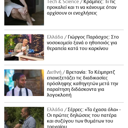
Τech & Science
Κράμπες: Τι τις
προκαλεί και τι να κάνουμε όταν
αρχίσουν οι ενοχλήσεις
Ελλάδα
Γιώργος Παράσχος: Στο
νοσοκομείο ξανά ο ηθοποιός για
θεραπεία κατά του καρκίνου
Διεθνή
Βρετανία: Το Κέιμπριτζ
επανεξετάζει τις διαδικασίες
πρόσληψης καθηγητών μετά την
παραίτηση διδάσκοντα για
λογοκλοπή
Ελλάδα
Σέρρες: «Τα έχασα όλα» -
Οι πρώτες δηλώσεις του πατέρα
και συζύγου των θυμάτων του
τροχαίου