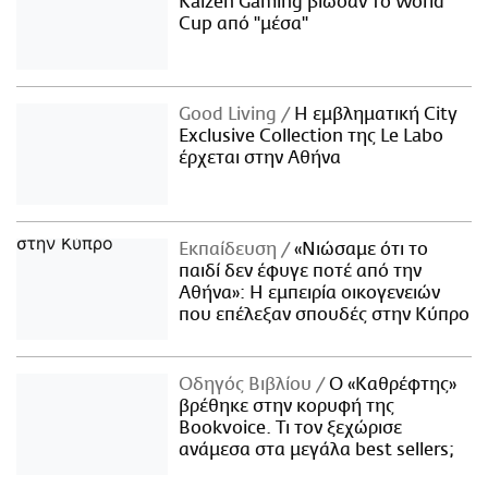
Kaizen Gaming βίωσαν το World
Cup από "μέσα"
Good Living
Η εμβληματική City
Exclusive Collection της Le Labo
έρχεται στην Αθήνα
Εκπαίδευση
«Νιώσαμε ότι το
παιδί δεν έφυγε ποτέ από την
Αθήνα»: Η εμπειρία οικογενειών
που επέλεξαν σπουδές στην Κύπρο
Οδηγός Βιβλίου
Ο «Καθρέφτης»
βρέθηκε στην κορυφή της
Bookvoice. Τι τον ξεχώρισε
ανάμεσα στα μεγάλα best sellers;