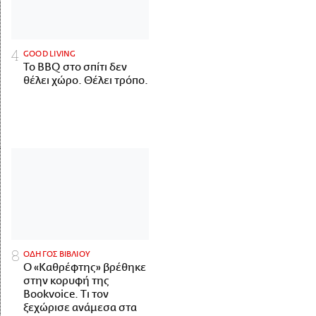
GOOD LIVING
Το BBQ στο σπίτι δεν
θέλει χώρο. Θέλει τρόπο.
ΟΔΗΓΟΣ ΒΙΒΛΙΟΥ
Ο «Καθρέφτης» βρέθηκε
στην κορυφή της
Bookvoice. Τι τον
ξεχώρισε ανάμεσα στα