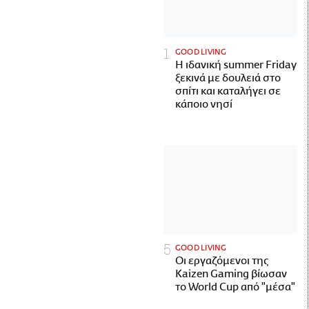
GOOD LIVING
Η ιδανική summer Friday
ξεκινά με δουλειά στο
σπίτι και καταλήγει σε
κάποιο νησί
GOOD LIVING
Οι εργαζόμενοι της
Kaizen Gaming βίωσαν
το World Cup από "μέσα"