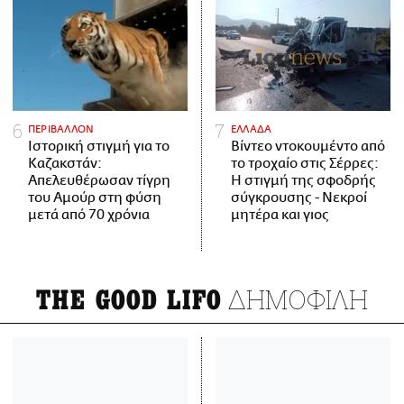
ΠΕΡΙΒΑΛΛΟΝ
ΕΛΛΑΔΑ
Ιστορική στιγμή για το
Βίντεο ντοκουμέντο από
Καζακστάν:
το τροχαίο στις Σέρρες:
Απελευθέρωσαν τίγρη
Η στιγμή της σφοδρής
του Αμούρ στη φύση
σύγκρουσης - Νεκροί
μετά από 70 χρόνια
μητέρα και γιος
ΔΗΜΟΦΙΛΗ
THE GOOD LIFO