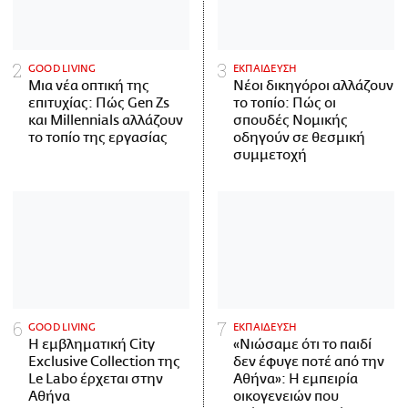
GOOD LIVING
ΕΚΠΑΙΔΕΥΣΗ
Μια νέα οπτική της
Νέοι δικηγόροι αλλάζουν
επιτυχίας: Πώς Gen Zs
το τοπίο: Πώς οι
και Millennials αλλάζουν
σπουδές Νομικής
το τοπίο της εργασίας
οδηγούν σε θεσμική
συμμετοχή
GOOD LIVING
ΕΚΠΑΙΔΕΥΣΗ
Η εμβληματική City
«Νιώσαμε ότι το παιδί
Exclusive Collection της
δεν έφυγε ποτέ από την
Le Labo έρχεται στην
Αθήνα»: Η εμπειρία
Αθήνα
οικογενειών που