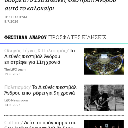
δούμε στο 12ο Διεθνές Φεστιβάλ Άνδρου
ΑΜΠΑ
αυτό το καλοκαίρι
PRINT
THE LIFO TEAM
8.7.2026
ΠΡΟΣΦΑΤΕΣ ΕΙΔΗΣΕΙΣ
ΦΕΣΤΙΒΑΛ ΑΝΔΡΟΥ
Οδηγός Τέχνες & Πολιτισμός
Το
Διεθνές Φεστιβάλ Άνδρου
επιστρέφει για 11η χρονιά
The LiFO team
19.6.2025
Πολιτισμός
Το Διεθνές Φεστιβάλ
Άνδρου επιστρέφει για 9η χρονιά
LifO Newsroom
14.6.2023
Culture
Δείτε το πρόγραμμα του