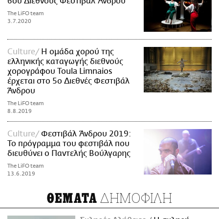
6ου Διεθνούς Φεστιβάλ Άνδρου
The LiFO team
3.7.2020
Culture
Η ομάδα χορού της
ελληνικής καταγωγής διεθνούς
χορογράφου Toula Limnaios
έρχεται στο 5ο Διεθνές Φεστιβάλ
Άνδρου
The LiFO team
8.8.2019
Culture
Φεστιβάλ Άνδρου 2019:
Το πρόγραμμα του φεστιβάλ που
διευθύνει ο Παντελής Βούλγαρης
The LiFO team
13.6.2019
ΔΗΜΟΦΙΛΗ
ΘΕΜΑΤΑ