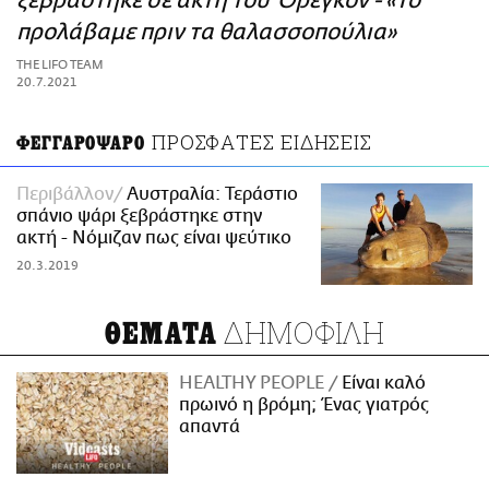
ξεβράστηκε σε ακτή του Όρεγκον - «Το
ΑΜΠΑ
προλάβαμε πριν τα θαλασσοπούλια»
PRINT
THE LIFO TEAM
20.7.2021
ΠΡΟΣΦΑΤΕΣ ΕΙΔΗΣΕΙΣ
ΦΕΓΓΑΡΟΨΑΡΟ
Περιβάλλον
Αυστραλία: Τεράστιο
σπάνιο ψάρι ξεβράστηκε στην
ακτή - Νόμιζαν πως είναι ψεύτικο
20.3.2019
ΔΗΜΟΦΙΛΗ
ΘΕΜΑΤΑ
HEALTHY PEOPLE
Είναι καλό
πρωινό η βρόμη; Ένας γιατρός
απαντά