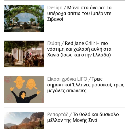
Design
Μόνο στα όνειρα: Τα
υπέροχα σπίτια του Ιμπέρ ντε
Ζιβανσί
Γεύση
Red Jane Grill: Η πιο
νόστιμη και χαλαρή αυλή στα
Χανιά (ίσως και στην Ελλάδα)
Είκοσι χρόνια LIFO
Tρεις
σημαντικοί Έλληνες μουσικοί, τρεις
μεγάλες απώλειες
Ρεπορτάζ
Το θολό και δύσκολο
μέλλον της Μονής Σινά