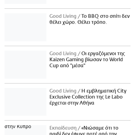
Good Living
Το BBQ στο σπίτι δεν
θέλει χώρο. Θέλει τρόπο.
Good Living
Οι εργαζόμενοι της
Kaizen Gaming βίωσαν το World
Cup από "μέσα"
Good Living
Η εμβληματική City
Exclusive Collection της Le Labo
έρχεται στην Αθήνα
Εκπαίδευση
«Νιώσαμε ότι το
παιδί δεν έφυγε ποτέ από την