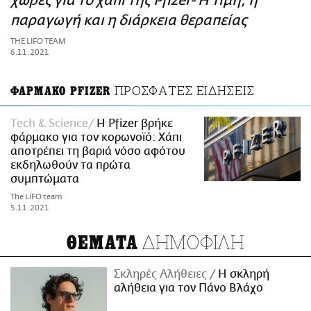
χώρες για το χάπι της Pfizer- Η τιμή, η
ΑΜΠΑ
παραγωγή και η διάρκεια θεραπείας
PRINT
THE LIFO TEAM
6.11.2021
ΠΡΟΣΦΑΤΕΣ ΕΙΔΗΣΕΙΣ
ΦΑΡΜΑΚΟ PFIZER
Τech & Science
H Pfizer βρήκε
φάρμακο για τον κορωνοϊό: Χάπι
αποτρέπει τη βαριά νόσο αφότου
εκδηλωθούν τα πρώτα
συμπτώματα
The LiFO team
5.11.2021
ΔΗΜΟΦΙΛΗ
ΘΕΜΑΤΑ
Σκληρές Αλήθειες
H σκληρή
αλήθεια για τον Πάνο Βλάχο