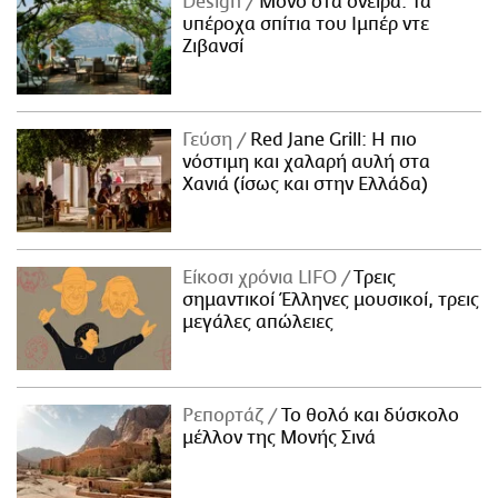
Design
Μόνο στα όνειρα: Τα
υπέροχα σπίτια του Ιμπέρ ντε
Ζιβανσί
Γεύση
Red Jane Grill: Η πιο
νόστιμη και χαλαρή αυλή στα
Χανιά (ίσως και στην Ελλάδα)
Είκοσι χρόνια LIFO
Tρεις
σημαντικοί Έλληνες μουσικοί, τρεις
μεγάλες απώλειες
Ρεπορτάζ
Το θολό και δύσκολο
μέλλον της Μονής Σινά