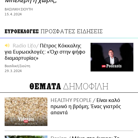
Μπελέρη ή χωρίς;
ΑΜΠΑ
ΒΑΣΙΛΙΚΗ ΣΙΟΥΤΗ
PRINT
15.4.2024
ΠΡΟΣΦΑΤΕΣ ΕΙΔΗΣΕΙΣ
ΕΥΡΟΕΚΛΟΓΕΣ
Radio Lifo
Πέτρος Κόκκαλης
για Ευρωεκλογές: «Όχι στην ψήφο
διαμαρτυρίας»
Βασιλική Σιούτη
29.3.2024
ΔΗΜΟΦΙΛΗ
ΘΕΜΑΤΑ
HEALTHY PEOPLE
Είναι καλό
πρωινό η βρόμη; Ένας γιατρός
απαντά