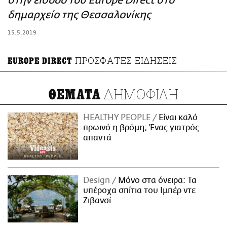
στην είσοδο του Europe Direct στο
ΑΜΠΑ
δημαρχείο της Θεσσαλονίκης
PRINT
15.5.2019
ΠΡΟΣΦΑΤΕΣ ΕΙΔΗΣΕΙΣ
EUROPE DIRECT
ΔΗΜΟΦΙΛΗ
ΘΕΜΑΤΑ
HEALTHY PEOPLE
Είναι καλό
πρωινό η βρόμη; Ένας γιατρός
απαντά
Design
Μόνο στα όνειρα: Τα
υπέροχα σπίτια του Ιμπέρ ντε
Ζιβανσί