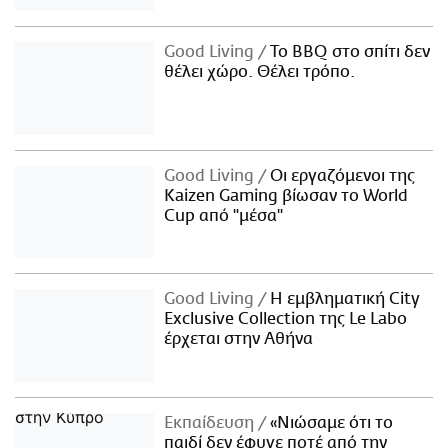
Good Living
Το BBQ στο σπίτι δεν
θέλει χώρο. Θέλει τρόπο.
Good Living
Οι εργαζόμενοι της
Kaizen Gaming βίωσαν το World
Cup από "μέσα"
Good Living
Η εμβληματική City
Exclusive Collection της Le Labo
έρχεται στην Αθήνα
Εκπαίδευση
«Νιώσαμε ότι το
παιδί δεν έφυγε ποτέ από την