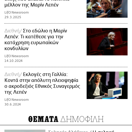
μέλλον της Μαρίν Λεπέν
LifO Newsroom
29.3.2025
Διεθνή
Στο εδώλιο η Μαρίν
Λεπέν: Τι κατέθεσε για την
κατάχρηση ευρωπαϊκών
κονδυλίων
LifO Newsroom
14.10.2024
Διεθνή
Εκλογές στη Γαλλία:
Κοντά στην απόλυτη πλειοψηφία
ο ακροδεξιός Εθνικός Συναγερμός
της Λεπέν
LifO Newsroom
30.6.2024
ΔΗΜΟΦΙΛΗ
ΘΕΜΑΤΑ