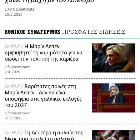
χάνει τη μάχη με τον λαϊκισμό
ΑΜΠΑ
LIFO NEWSROOM
PRINT
10.5.2025
ΠΡΟΣΦΑΤΕΣ ΕΙΔΗΣΕΙΣ
ΕΘΝΙΚΟΣ ΣΥΝΑΓΕΡΜΟΣ
Διεθνή
Η Μαρίν Λεπέν
αμφισβητεί τη νομιμότητα για να
σώσει την πολιτική της καριέρα
LifO Newsroom
2.4.2025
Διεθνή
Βαρύτατες ποινές στη
Μαρίν Λεπέν - Δεν θα είναι
υποψήφια στις γαλλικές εκλογές
του 2027
LifO Newsroom
31.3.2025
Διεθνή
Τη Δευτέρα η αυλαία της
δίκης που απειλεί το πολιτικό