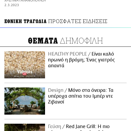
ΧΡΙΣΤΙΝΑ ΓΑΛΑΝΟΠΟΥΛΟΥ
ΑΜΠΑ
2.3.2023
PRINT
ΠΡΟΣΦΑΤΕΣ ΕΙΔΗΣΕΙΣ
ΕΘΝΙΚΗ ΤΡΑΓΩΔΙΑ
ΔΗΜΟΦΙΛΗ
ΘΕΜΑΤΑ
HEALTHY PEOPLE
Είναι καλό
πρωινό η βρόμη; Ένας γιατρός
απαντά
Design
Μόνο στα όνειρα: Τα
υπέροχα σπίτια του Ιμπέρ ντε
Ζιβανσί
Γεύση
Red Jane Grill: Η πιο