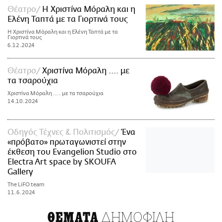
Θέατρο
Η Χριστίνα Μόραλη και η
ΑΜΠΑ
Ελένη Ταπτά με τα Γιορτινά τους
PRINT
Η Χριστίνα Μόραλη και η Ελένη Ταπτά με τα
Γιορτινά τους
6.12.2024
Θέατρο
Χριστίνα Μόραλη .... με
τα τσαρούχια
Χριστίνα Μόραλη .... με τα τσαρούχια
14.10.2024
Οδηγός Τέχνες & Πολιτισμός
Ένα
«πρόβατο» πρωταγωνιστεί στην
έκθεση του Evangelion Studio στο
Electra Art space by SKOUFA
Gallery
The LiFO team
11.6.2024
ΔΗΜΟΦΙΛΗ
ΘΕΜΑΤΑ