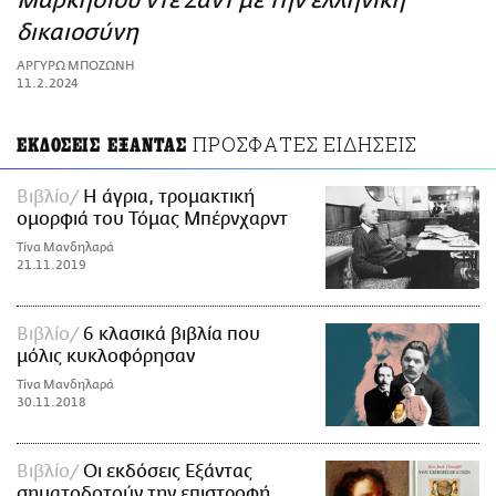
Μαρκήσιου ντε Σαντ με την ελληνική
ΑΜΠΑ
δικαιοσύνη
PRINT
ΑΡΓΥΡΩ ΜΠΟΖΩΝΗ
11.2.2024
ΠΡΟΣΦΑΤΕΣ ΕΙΔΗΣΕΙΣ
ΕΚΔΟΣΕΙΣ ΕΞΑΝΤΑΣ
Βιβλίο
Η άγρια, τρομακτική
ομορφιά του Τόμας Μπέρνχαρντ
Τίνα Μανδηλαρά
21.11.2019
Βιβλίο
6 κλασικά βιβλία που
μόλις κυκλοφόρησαν
Τίνα Μανδηλαρά
30.11.2018
Βιβλίο
Οι εκδόσεις Εξάντας
σηματοδοτούν την επιστροφή