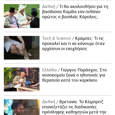
Διεθνή
Τι θα ακολουθήσει για τη
βασίλισσα Καμίλα εάν πεθάνει
πρώτος ο βασιλιάς Κάρολος;
Τech & Science
Κράμπες: Τι τις
προκαλεί και τι να κάνουμε όταν
αρχίσουν οι ενοχλήσεις
Ελλάδα
Γιώργος Παράσχος: Στο
νοσοκομείο ξανά ο ηθοποιός για
θεραπεία κατά του καρκίνου
Διεθνή
Βρετανία: Το Κέιμπριτζ
επανεξετάζει τις διαδικασίες
πρόσληψης καθηγητών μετά την