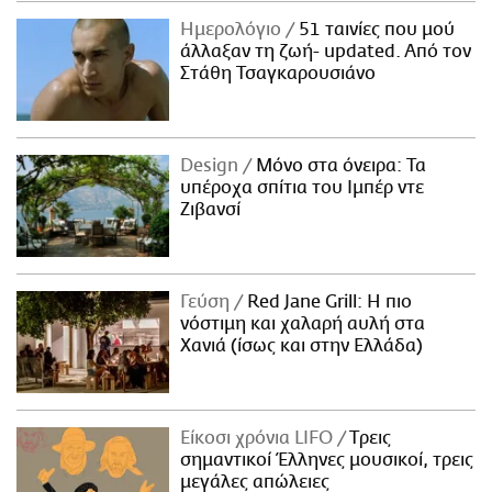
ΑΜΠΑ
Ημερολόγιο
51 ταινίες που μού
PRINT
άλλαξαν τη ζωή- updated. Aπό τον
Στάθη Τσαγκαρουσιάνο
Design
Μόνο στα όνειρα: Τα
υπέροχα σπίτια του Ιμπέρ ντε
Ζιβανσί
Γεύση
Red Jane Grill: Η πιο
νόστιμη και χαλαρή αυλή στα
Χανιά (ίσως και στην Ελλάδα)
Είκοσι χρόνια LIFO
Tρεις
σημαντικοί Έλληνες μουσικοί, τρεις
μεγάλες απώλειες