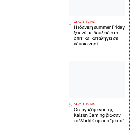
GOOD LIVING
Η ιδανική summer Friday
ξεκινά με δουλειά στο
σπίτι και καταλήγει σε
κάποιο νησί
GOOD LIVING
Οι εργαζόμενοι της
Kaizen Gaming βίωσαν
το World Cup από "μέσα"