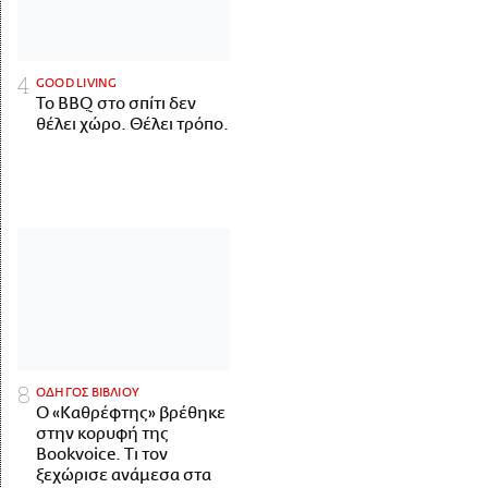
GOOD LIVING
Το BBQ στο σπίτι δεν
θέλει χώρο. Θέλει τρόπο.
ΟΔΗΓΟΣ ΒΙΒΛΙΟΥ
Ο «Καθρέφτης» βρέθηκε
στην κορυφή της
Bookvoice. Τι τον
ξεχώρισε ανάμεσα στα