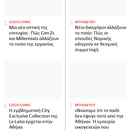
GOOD LIVING
ΕΚΠΑΙΔΕΥΣΗ
Μια νέα οπτική της
Νέοι δικηγόροι αλλάζουν
επιτυχίας: Πώς Gen Zs
το τοπίο: Πώς οι
και Millennials αλλάζουν
σπουδές Νομικής
το τοπίο της εργασίας
οδηγούν σε θεσμική
συμμετοχή
GOOD LIVING
ΕΚΠΑΙΔΕΥΣΗ
Η εμβληματική City
«Νιώσαμε ότι το παιδί
Exclusive Collection της
δεν έφυγε ποτέ από την
Le Labo έρχεται στην
Αθήνα»: Η εμπειρία
Αθήνα
οικογενειών που