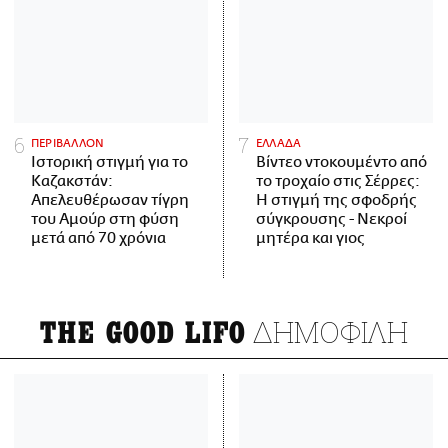
ΠΕΡΙΒΑΛΛΟΝ
ΕΛΛΑΔΑ
Ιστορική στιγμή για το
Βίντεο ντοκουμέντο από
Καζακστάν:
το τροχαίο στις Σέρρες:
Απελευθέρωσαν τίγρη
Η στιγμή της σφοδρής
του Αμούρ στη φύση
σύγκρουσης - Νεκροί
μετά από 70 χρόνια
μητέρα και γιος
ΔΗΜΟΦΙΛΗ
THE GOOD LIFO