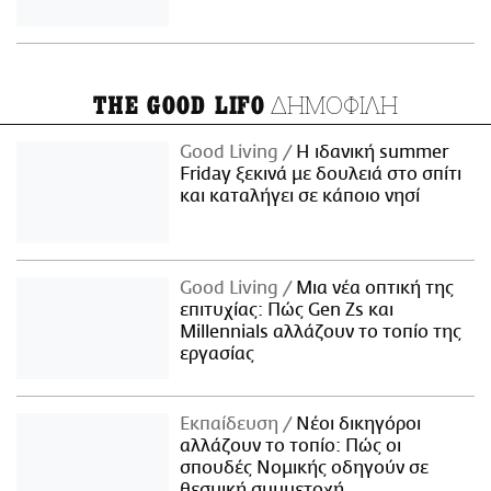
ΔΗΜΟΦΙΛΗ
THE GOOD LIFO
Good Living
Η ιδανική summer
Friday ξεκινά με δουλειά στο σπίτι
και καταλήγει σε κάποιο νησί
Good Living
Μια νέα οπτική της
επιτυχίας: Πώς Gen Zs και
Millennials αλλάζουν το τοπίο της
εργασίας
Εκπαίδευση
Νέοι δικηγόροι
αλλάζουν το τοπίο: Πώς οι
σπουδές Νομικής οδηγούν σε
θεσμική συμμετοχή