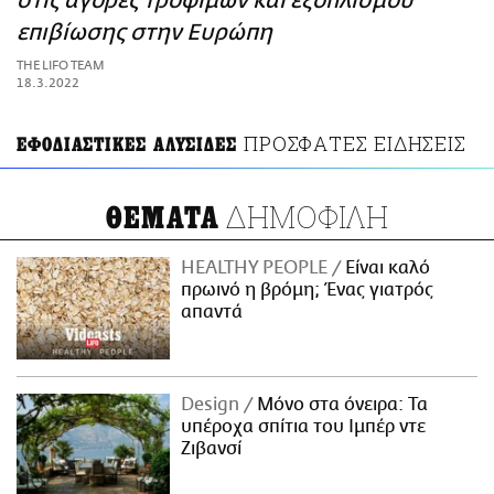
στις αγορές τροφίμων και εξοπλισμού
ΑΜΠΑ
επιβίωσης στην Ευρώπη
PRINT
THE LIFO TEAM
18.3.2022
ΠΡΟΣΦΑΤΕΣ ΕΙΔΗΣΕΙΣ
ΕΦΟΔΙΑΣΤΙΚΕΣ ΑΛΥΣΙΔΕΣ
ΔΗΜΟΦΙΛΗ
ΘΕΜΑΤΑ
HEALTHY PEOPLE
Είναι καλό
πρωινό η βρόμη; Ένας γιατρός
απαντά
Design
Μόνο στα όνειρα: Τα
υπέροχα σπίτια του Ιμπέρ ντε
Ζιβανσί