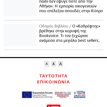
παιδί δεν έφυγε ποτέ από την
Αθήνα»: Η εμπειρία οικογενειών
που επέλεξαν σπουδές στην Κύπρο
Οδηγός Βιβλίου
Ο «Καθρέφτης»
βρέθηκε στην κορυφή της
Bookvoice. Τι τον ξεχώρισε
ανάμεσα στα μεγάλα best sellers;
ΤΑΥΤΟΤΗΤΑ
ΕΠΙΚΟΙΝΩΝΙΑ