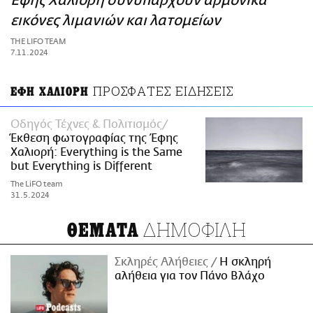
Έφης Χαλιορή συνυπάρχουν αρμονικά
ΑΜΠΑ
εικόνες λιμανιών και λατομείων
PRINT
THE LIFO TEAM
7.11.2024
ΠΡΟΣΦΑΤΕΣ ΕΙΔΗΣΕΙΣ
ΕΦΗ ΧΑΛΙΟΡΗ
Οδηγός Τέχνες & Πολιτισμός
Έκθεση φωτογραφίας της Έφης
Χαλιορή: Everything is the Same
but Everything is Different
The LiFO team
31.5.2024
ΔΗΜΟΦΙΛΗ
ΘΕΜΑΤΑ
Σκληρές Αλήθειες
H σκληρή
αλήθεια για τον Πάνο Βλάχο