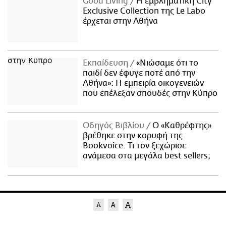
Good Living
Η εμβληματική City
Exclusive Collection της Le Labo
έρχεται στην Αθήνα
Εκπαίδευση
«Νιώσαμε ότι το
παιδί δεν έφυγε ποτέ από την
Αθήνα»: Η εμπειρία οικογενειών
που επέλεξαν σπουδές στην Κύπρο
Οδηγός Βιβλίου
Ο «Καθρέφτης»
βρέθηκε στην κορυφή της
Bookvoice. Τι τον ξεχώρισε
ανάμεσα στα μεγάλα best sellers;