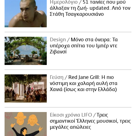
Ημερολόγιο
51 ταινίες που μού
άλλαξαν τη ζωή- updated. Aπό τον
Στάθη Τσαγκαρουσιάνο
Design
Μόνο στα όνειρα: Τα
υπέροχα σπίτια του Ιμπέρ ντε
Ζιβανσί
Γεύση
Red Jane Grill: Η πιο
νόστιμη και χαλαρή αυλή στα
Χανιά (ίσως και στην Ελλάδα)
Είκοσι χρόνια LIFO
Tρεις
σημαντικοί Έλληνες μουσικοί, τρεις
μεγάλες απώλειες