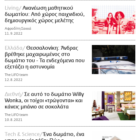
Living
Ανανέωση μαθητικού
δωματίου: Από χώρος παιχνιδιού,
δημιουργικός χώρος μελέτης
Αφροδίτη Σακκά
11.9.2022
Ελλάδα
Θεσσαλονίκη: Άνδρας
βρέθηκε μαχαιρωμένος στο
δωμάτιο του - Τα ενδεχόμενα που
εξετάζει η αστυνομία
The LiFO team
12.8.2022
Διεθνή
Σε αυτό το δωμάτιο Willy
Wonka, οι τοίχοι «τρώγονται» και
κάνεις μπάνιο σε σοκολάτα
The LiFO team
10.8.2021
Τech & Science
Ένα δωμάτιο, ένα