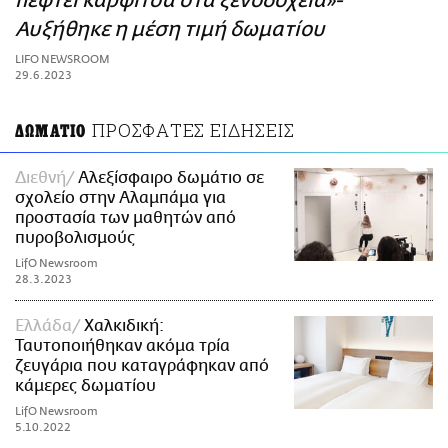
πέφτει καρφίτσα στα ξενοδοχεία»-
ΑΜΠΑ
Αυξήθηκε η μέση τιμή δωματίου
PRINT
LIFO NEWSROOM
29.6.2023
ΠΡΟΣΦΑΤΕΣ ΕΙΔΗΣΕΙΣ
ΔΩΜΑΤΙΟ
Διεθνή
Αλεξίσφαιρο δωμάτιο σε
σχολείο στην Αλαμπάμα για
προστασία των μαθητών από
πυροβολισμούς
LifO Newsroom
28.3.2023
Ελλάδα
Χαλκιδική:
Ταυτοποιήθηκαν ακόμα τρία
ζευγάρια που καταγράφηκαν από
κάμερες δωματίου
LifO Newsroom
5.10.2022