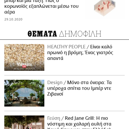
μπαρ και μία τάξη: Πώς ο
κορωνοϊός εξαπλώνεται μέσω του
αέρα
29.10.2020
ΔΗΜΟΦΙΛΗ
ΘΕΜΑΤΑ
HEALTHY PEOPLE
Είναι καλό
πρωινό η βρόμη; Ένας γιατρός
απαντά
Design
Μόνο στα όνειρα: Τα
υπέροχα σπίτια του Ιμπέρ ντε
Ζιβανσί
Γεύση
Red Jane Grill: Η πιο
νόστιμη και χαλαρή αυλή στα