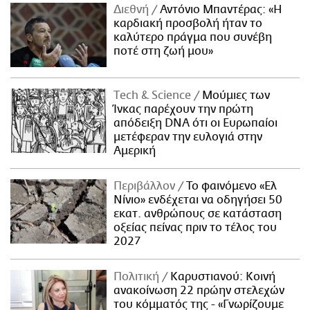
Διεθνή
Αντόνιο Μπαντέρας: «Η
καρδιακή προσβολή ήταν το
καλύτερο πράγμα που συνέβη
ποτέ στη ζωή μου»
Τech & Science
Μούμιες των
Ίνκας παρέχουν την πρώτη
απόδειξη DNA ότι οι Ευρωπαίοι
μετέφεραν την ευλογιά στην
Αμερική
Περιβάλλον
Το φαινόμενο «Ελ
Νίνιο» ενδέχεται να οδηγήσει 50
εκατ. ανθρώπους σε κατάσταση
οξείας πείνας πριν το τέλος του
2027
Πολιτική
Καρυστιανού: Κοινή
ανακοίνωση 22 πρώην στελεχών
του κόμματός της - «Γνωρίζουμε