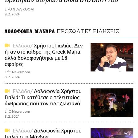
Βρέθηκαν αδήλωτα όπλα στο σπίτι του
ΑΜΠΑ
LIFO NEWSROOM
PRINT
9.2.2024
ΠΡΟΣΦΑΤΕΣ ΕΙΔΗΣΕΙΣ
ΔΟΛΟΦΟΝΙΑ ΜΑΝΔΡΑ
Ελλάδα
Χρήστος Γιαλιάς: Δεν
ήταν στο κάδρο της Greek Mafia,
αλλά δολοφονήθηκε με 18
σφαίρες
LifO Newsroom
8.2.2024
Ελλάδα
Δολοφονία Χρήστου
Γιαλιά: Τι κατέθεσε ο τελευταίος
άνθρωπος που τον είδε ζωντανό
LifO Newsroom
8.2.2024
Ελλάδα
Δολοφονία Χρήστου
Γιαλιά στη Μάνδρα: