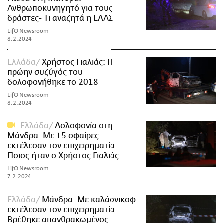
Ανθρωποκυνηγητό για τους
δράστες- Τι αναζητά η ΕΛΑΣ
LifO Newsroom
8.2.2024
Ελλάδα
Χρήστος Γιαλιάς: Η
πρώην συζύγός του
δολοφονήθηκε το 2018
LifO Newsroom
8.2.2024
Ελλάδα
Δολοφονία στη
Μάνδρα: Με 15 σφαίρες
εκτέλεσαν τον επιχειρηματία-
Ποιος ήταν ο Χρήστος Γιαλιάς
LifO Newsroom
7.2.2024
Ελλάδα
Μάνδρα: Με καλάσνικοφ
εκτέλεσαν τον επιχειρηματία-
Βρέθηκε απανθρακωμένος