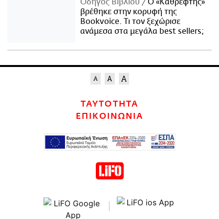
Οδηγός Βιβλίου
Ο «Καθρέφτης»
βρέθηκε στην κορυφή της
Bookvoice. Τι τον ξεχώρισε
ανάμεσα στα μεγάλα best sellers;
ΤΑΥΤΟΤΗΤΑ
ΕΠΙΚΟΙΝΩΝΙΑ