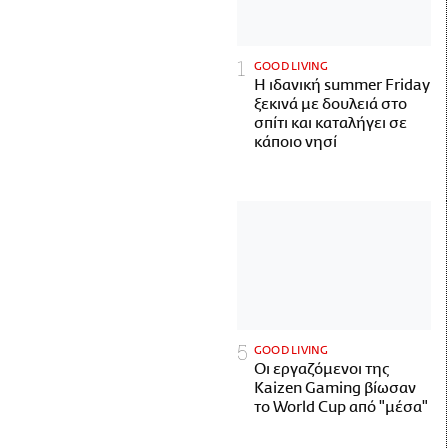
GOOD LIVING
Η ιδανική summer Friday
ξεκινά με δουλειά στο
σπίτι και καταλήγει σε
κάποιο νησί
GOOD LIVING
Οι εργαζόμενοι της
Kaizen Gaming βίωσαν
το World Cup από "μέσα"