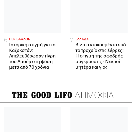
ΠΕΡΙΒΑΛΛΟΝ
ΕΛΛΑΔΑ
Ιστορική στιγμή για το
Βίντεο ντοκουμέντο από
Καζακστάν:
το τροχαίο στις Σέρρες:
Απελευθέρωσαν τίγρη
Η στιγμή της σφοδρής
του Αμούρ στη φύση
σύγκρουσης - Νεκροί
μετά από 70 χρόνια
μητέρα και γιος
ΔΗΜΟΦΙΛΗ
THE GOOD LIFO