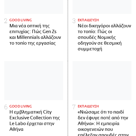
GOOD LIVING
ΕΚΠΑΙΔΕΥΣΗ
Μια νέα οπτική της
Νέοι δικηγόροι αλλάζουν
επιτυχίας: Πώς Gen Zs
το τοπίο: Πώς οι
και Millennials αλλάζουν
σπουδές Νομικής
το τοπίο της εργασίας
οδηγούν σε θεσμική
συμμετοχή
GOOD LIVING
ΕΚΠΑΙΔΕΥΣΗ
Η εμβληματική City
«Νιώσαμε ότι το παιδί
Exclusive Collection της
δεν έφυγε ποτέ από την
Le Labo έρχεται στην
Αθήνα»: Η εμπειρία
Αθήνα
οικογενειών που
επέλεξαν σπουδές στην