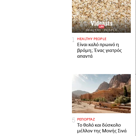
HEALTHY PEOPLE
Είναι καλό πρωινό η
βρόμη; Ένας γιατρός
απαντά
ΡΕΠΟΡΤΑΖ
Το θολό και δύσκολο
μέλλον της Μονής Σινά