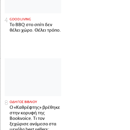
GOOD LIVING
Το BBQ στο σπίτι δεν
θέλει χώρο. Θέλει τρόπο.
ΟΔΗΓΟΣ ΒΙΒΛΙΟΥ
Ο «Καθρέφτης» βρέθηκε
στην κορυφή της
Bookvoice. Τι τον
ξεχώρισε ανάμεσα στα
μεγάλα best sellers;