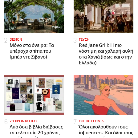
DESIGN
ΓΕΥΣΗ
Μόνο στα όνειρα: Τα
Red Jane Grill: Η πιο
υπέροχα σπίτια του
νόστιμη και χαλαρή αυλή
Ιμπέρ ντε Ζιβανσί
στα Χανιά (ίσως και στην
Ελλάδα)
20 ΧΡΟΝΙΑ LIFO
ΟΠΤΙΚΗ ΓΩΝΙΑ
Από όσα βιβλία διάβασες
Όλοι ακολουθούν τους
τα τελευταία 20 χρόνια,
influencers. Και όλοι τους