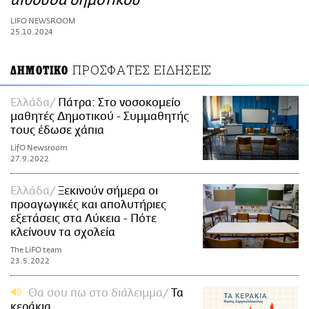
αίθουσα δημοτικού
ΑΜΠΑ
LIFO NEWSROOM
PRINT
25.10.2024
ΠΡΟΣΦΑΤΕΣ ΕΙΔΗΣΕΙΣ
ΔΗΜΟΤΙΚΟ
Ελλάδα
Πάτρα: Στο νοσοκομείο
μαθητές Δημοτικού - Συμμαθητής
τους έδωσε χάπια
LifO Newsroom
27.9.2022
Ελλάδα
Ξεκινούν σήμερα οι
προαγωγικές και απολυτήριες
εξετάσεις στα Λύκεια - Πότε
κλείνουν τα σχολεία
The LiFO team
23.5.2022
Θα σου πω στο διάλειμμα
Τα
κεράκια