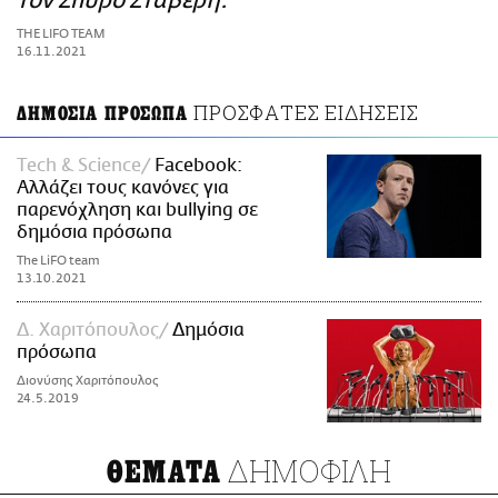
τον Σπύρο Στάβερη.
ΑΜΠΑ
THE LIFO TEAM
PRINT
16.11.2021
ΠΡΟΣΦΑΤΕΣ ΕΙΔΗΣΕΙΣ
ΔΗΜΟΣΙΑ ΠΡΟΣΩΠΑ
Τech & Science
Facebook:
Αλλάζει τους κανόνες για
παρενόχληση και bullying σε
δημόσια πρόσωπα
The LiFO team
13.10.2021
Δ. Χαριτόπουλος
Δημόσια
πρόσωπα
Διονύσης Χαριτόπουλος
24.5.2019
ΔΗΜΟΦΙΛΗ
ΘΕΜΑΤΑ