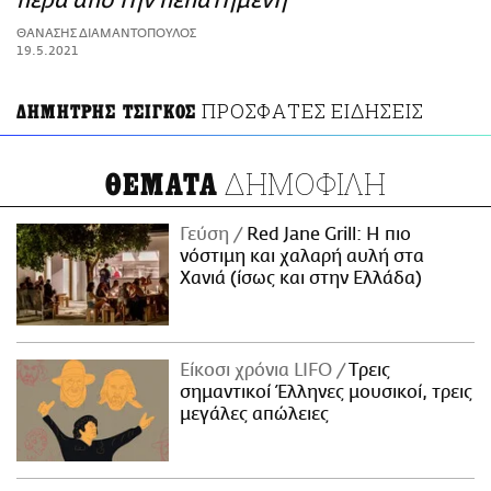
πέρα από την πεπατημένη
ΑΜΠΑ
ΘΑΝΑΣΗΣ ΔΙΑΜΑΝΤΟΠΟΥΛΟΣ
PRINT
19.5.2021
ΠΡΟΣΦΑΤΕΣ ΕΙΔΗΣΕΙΣ
ΔΗΜΗΤΡΗΣ ΤΣΙΓΚΟΣ
ΔΗΜΟΦΙΛΗ
ΘΕΜΑΤΑ
Γεύση
Red Jane Grill: Η πιο
νόστιμη και χαλαρή αυλή στα
Χανιά (ίσως και στην Ελλάδα)
Είκοσι χρόνια LIFO
Tρεις
σημαντικοί Έλληνες μουσικοί, τρεις
μεγάλες απώλειες