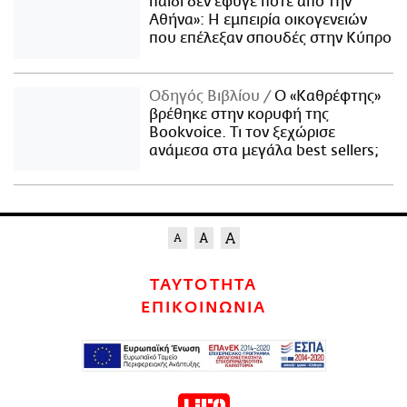
παιδί δεν έφυγε ποτέ από την
Αθήνα»: Η εμπειρία οικογενειών
που επέλεξαν σπουδές στην Κύπρο
Οδηγός Βιβλίου
Ο «Καθρέφτης»
βρέθηκε στην κορυφή της
Bookvoice. Τι τον ξεχώρισε
ανάμεσα στα μεγάλα best sellers;
ΤΑΥΤΟΤΗΤΑ
ΕΠΙΚΟΙΝΩΝΙΑ