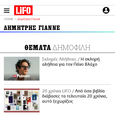
Παράκαμψη
προς
το
ΕΙΔΗΣΕΙΣ
κυρίως
HOME
Δημήτρης Γιαννέ
περιεχόμενο
CULTURE
ΔΗΜΗΤΡΗΣ ΓΙΑΝΝΕ
ΑΠΟΨΕΙΣ
ΤΡΟΠΟΣ ΖΩΗΣ
ΔΗΜΟΦΙΛΗ
ΘΕΜΑΤΑ
PODCASTS
Plus
Σκληρές Αλήθειες
H σκληρή
αλήθεια για τον Πάνο Βλάχο
LIFO SHOP
NEWSLETTER
20 χρόνια LiFO
Από όσα βιβλία
ΜΙΚΡΟΠΡΑΓΜΑΤΑ
διάβασες τα τελευταία 20 χρόνια,
THE GOOD LIFO
αυτό ξεχωρίζεις
LIFOLAND
CITY GUIDE