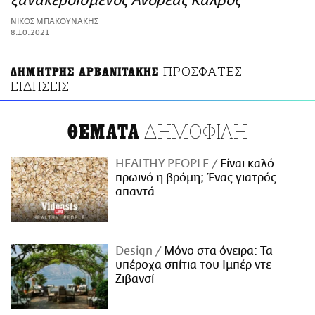
ξανακερδισμένος Ανδρέας Κάλβος
ΑΜΠΑ
ΝΙΚΟΣ ΜΠΑΚΟΥΝΑΚΗΣ
PRINT
8.10.2021
ΠΡΟΣΦΑΤΕΣ
ΔΗΜΗΤΡΗΣ ΑΡΒΑΝΙΤΑΚΗΣ
ΕΙΔΗΣΕΙΣ
ΔΗΜΟΦΙΛΗ
ΘΕΜΑΤΑ
HEALTHY PEOPLE
Είναι καλό
πρωινό η βρόμη; Ένας γιατρός
απαντά
Design
Μόνο στα όνειρα: Τα
υπέροχα σπίτια του Ιμπέρ ντε
Ζιβανσί