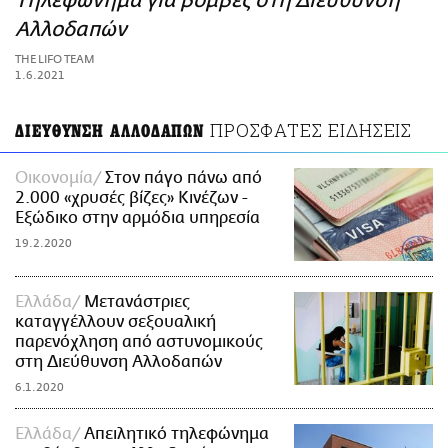
Τηλεφώνημα για βόμβες στη Διεύθυνση
ΑΜΠΑ
Αλλοδαπών
PRINT
THE LIFO TEAM
1.6.2021
ΠΡΟΣΦΑΤΕΣ ΕΙΔΗΣΕΙΣ
ΔΙΕΥΘΥΝΣΗ ΑΛΛΟΔΑΠΩΝ
Οικονομία
Στον πάγο πάνω από
2.000 «χρυσές βίζες» Κινέζων -
Εξώδικο στην αρμόδια υπηρεσία
19.2.2020
Ελλάδα
Μετανάστριες
καταγγέλλουν σεξουαλική
παρενόχληση από αστυνομικούς
στη Διεύθυνση Αλλοδαπών
6.1.2020
Ελλάδα
Απειλητικό τηλεφώνημα