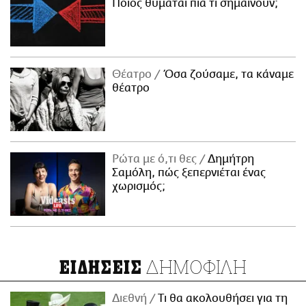
Ποιος θυμάται πια τι σημαίνουν;
Θέατρο
Όσα ζούσαμε, τα κάναμε
θέατρο
Ρώτα με ό,τι θες
Δημήτρη
Σαμόλη, πώς ξεπερνιέται ένας
χωρισμός;
ΔΗΜΟΦΙΛΗ
ΕΙΔΗΣΕΙΣ
Διεθνή
Τι θα ακολουθήσει για τη