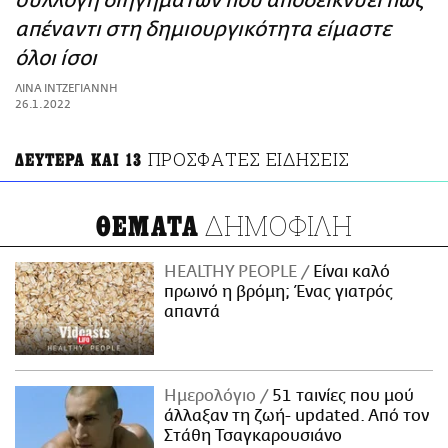
συλλογή διηγημάτων που αποδεικνύει πως
ΑΜΠΑ
απέναντι στη δημιουργικότητα είμαστε
PRINT
όλοι ίσοι
ΛΙΝΑ ΙΝΤΖΕΓΙΑΝΝΗ
26.1.2022
ΠΡΟΣΦΑΤΕΣ ΕΙΔΗΣΕΙΣ
ΔΕΥΤΕΡΑ ΚΑΙ 13
ΔΗΜΟΦΙΛΗ
ΘΕΜΑΤΑ
HEALTHY PEOPLE
Είναι καλό
πρωινό η βρόμη; Ένας γιατρός
απαντά
Ημερολόγιο
51 ταινίες που μού
άλλαξαν τη ζωή- updated. Aπό τον
Στάθη Τσαγκαρουσιάνο