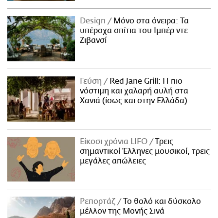
Design
Μόνο στα όνειρα: Τα
υπέροχα σπίτια του Ιμπέρ ντε
Ζιβανσί
Γεύση
Red Jane Grill: Η πιο
νόστιμη και χαλαρή αυλή στα
Χανιά (ίσως και στην Ελλάδα)
Είκοσι χρόνια LIFO
Tρεις
σημαντικοί Έλληνες μουσικοί, τρεις
μεγάλες απώλειες
Ρεπορτάζ
Το θολό και δύσκολο
μέλλον της Μονής Σινά