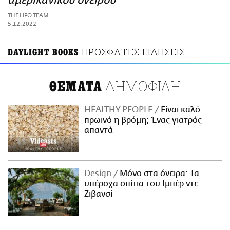
αμερικανικού ονείρου
ΑΜΠΑ
THE LIFO TEAM
PRINT
5.12.2022
ΠΡΟΣΦΑΤΕΣ ΕΙΔΗΣΕΙΣ
DAYLIGHT BOOKS
ΔΗΜΟΦΙΛΗ
ΘΕΜΑΤΑ
HEALTHY PEOPLE
Είναι καλό
πρωινό η βρόμη; Ένας γιατρός
απαντά
Design
Μόνο στα όνειρα: Τα
υπέροχα σπίτια του Ιμπέρ ντε
Ζιβανσί