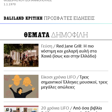
ΘΟΔΩΡΗΣ ΚΟΥΤΣΟΓΙΑΝΝΟΠΟΥΛΟΣ
ΑΜΠΑ
1.1.1970
PRINT
ΠΡΟΣΦΑΤΕΣ ΕΙΔΗΣΕΙΣ
DALILAND ΚΡΙΤΙΚΗ
ΔΗΜΟΦΙΛΗ
ΘΕΜΑΤΑ
Γεύση
Red Jane Grill: Η πιο
νόστιμη και χαλαρή αυλή στα
Χανιά (ίσως και στην Ελλάδα)
Είκοσι χρόνια LIFO
Tρεις
σημαντικοί Έλληνες μουσικοί, τρεις
μεγάλες απώλειες
20 χρόνια LiFO
Από όσα βιβλία