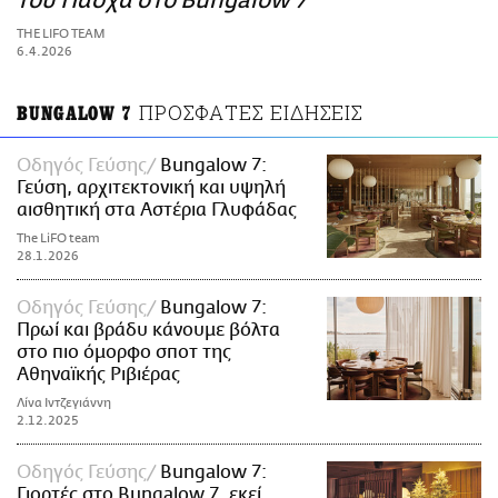
του Πάσχα στο Bungalow 7
ΑΜΠΑ
THE LIFO TEAM
PRINT
6.4.2026
ΠΡΟΣΦΑΤΕΣ ΕΙΔΗΣΕΙΣ
BUNGALOW 7
Οδηγός Γεύσης
Bungalow 7:
Γεύση, αρχιτεκτονική και υψηλή
αισθητική στα Αστέρια Γλυφάδας
The LiFO team
28.1.2026
Οδηγός Γεύσης
Bungalow 7:
Πρωί και βράδυ κάνουμε βόλτα
στο πιο όμορφο σποτ της
Αθηναϊκής Ριβιέρας
Λίνα Ιντζεγιάννη
2.12.2025
Οδηγός Γεύσης
Bungalow 7:
Γιορτές στο Bungalow 7, εκεί