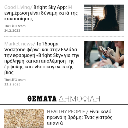
Good Living
Bright Sky App: Η
ενημέρωση είναι δύναμη κατά της
κακοποίησης
The LiFO team
24.2.2023
Market news
Το Ίδρυμα
Vodafone φέρνει και στην Ελλάδα
την εφαρμογή «Bright Sky» για την
πρόληψη και καταπολέμηση της
έμφυλης και ενδοοικογενειακής
βίας
The LiFO team
22.2.2023
ΔΗΜΟΦΙΛΗ
ΘΕΜΑΤΑ
HEALTHY PEOPLE
Είναι καλό
πρωινό η βρόμη; Ένας γιατρός
απαντά