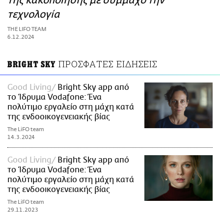
της κακοποίησης με σύμμαχο την
ΑΜΠΑ
τεχνολογία
PRINT
THE LIFO TEAM
6.12.2024
ΠΡΟΣΦΑΤΕΣ ΕΙΔΗΣΕΙΣ
BRIGHT SKY
Good Living
Bright Sky app από
το Ίδρυμα Vodafone: Ένα
πολύτιμο εργαλείο στη μάχη κατά
της ενδοοικογενειακής βίας
The LiFO team
14.3.2024
Good Living
Bright Sky app από
το Ίδρυμα Vodafone: Ένα
πολύτιμο εργαλείο στη μάχη κατά
της ενδοοικογενειακής βίας
The LiFO team
29.11.2023