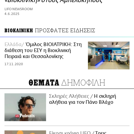
«Βιοκλινική» στους Αμπελόκηπους
ΑΜΠΑ
LIFO NEWSROOM
PRINT
4.6.2025
ΠΡΟΣΦΑΤΕΣ ΕΙΔΗΣΕΙΣ
ΒΙΟΚΛΙΝΙΚΗ
Ελλάδα
Όμιλος ΒΙΟΙΑΤΡΙΚΗ: Στη
διάθεση του ΕΣΥ η Βιοκλινική
Πειραιά και Θεσσαλονίκης
17.11.2020
ΔΗΜΟΦΙΛΗ
ΘΕΜΑΤΑ
Σκληρές Αλήθειες
H σκληρή
αλήθεια για τον Πάνο Βλάχο
Είκοσι χρόνια LIFO
Tρεις