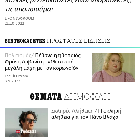
Κάποιες βιντεοκασέτες είναι απαράδεκτες,
ΑΜΠΑ
τις αποποιούμαι
PRINT
LIFO NEWSROOM
21.10.2022
ΠΡΟΣΦΑΤΕΣ ΕΙΔΗΣΕΙΣ
ΒΙΝΤΕΟΚΑΣΕΤΕΣ
Πολιτισμός
Πέθανε η ηθοποιός
Φρύνη Αρβανίτη - «Μετά από
μεγάλη μάχη με τον κορωνοϊό»
The LiFO team
3.9.2022
ΔΗΜΟΦΙΛΗ
ΘΕΜΑΤΑ
Σκληρές Αλήθειες
H σκληρή
αλήθεια για τον Πάνο Βλάχο