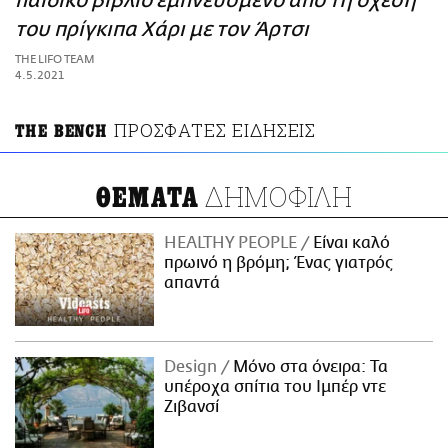
παιδικό βιβλίο εμπνευσμένο από τη σχέση
ΑΜΠΑ
του πρίγκιπα Χάρι με τον Άρτσι
PRINT
THE LIFO TEAM
4.5.2021
ΠΡΟΣΦΑΤΕΣ ΕΙΔΗΣΕΙΣ
THE BENCH
ΔΗΜΟΦΙΛΗ
ΘΕΜΑΤΑ
HEALTHY PEOPLE
Είναι καλό
πρωινό η βρόμη; Ένας γιατρός
απαντά
Design
Μόνο στα όνειρα: Τα
υπέροχα σπίτια του Ιμπέρ ντε
Ζιβανσί