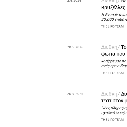
Διεθνή
Βέ
2.6.2026
Βρυξέλλες 
Η Ryanair ανακ
20.000 επιβάτ
THE LIFO TEAM
Διεθνή
To
28.5.2026
φωτιά που 
«Διέρρευσε πο
ανέφερε ο διο
THE LIFO TEAM
Διεθνή
Δυ
26.5.2026
τεστ στον 
Νέες πληροφορί
σχολικό λεωφο
THE LIFO TEAM