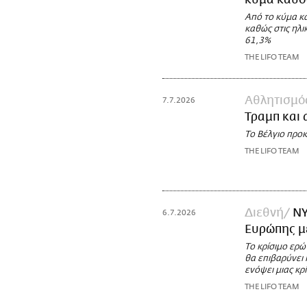
κύμα καύ
Από το κύμα κ
καθώς στις ηλ
61,3%
THE LIFO TEAM
Αθλητισμό
7.7.2026
Τραμπ και 
Το Βέλγιο προ
THE LIFO TEAM
Διεθνή
NY
6.7.2026
Ευρώπης μ
Το κρίσιμο ερώ
θα επιβαρύνει 
ενόψει μιας κρ
THE LIFO TEAM