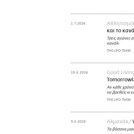
Αθλητισμό
1.7.2026
και το καν
Τρεις αγώνες α
κανάλι
THE LIFO TEAM
Good Livin
19.6.2026
Tomorrowl
Αν κάθε χρόνο 
να βρεθείς κι ε
THE LIFO TEAM
Αλμανάκ
9.6.2026
Τα βάσανα μια