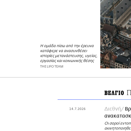
Η ομάδα πίσω από την έρευνα
κατάφερε να ανασυνθέσει
ιστορίες μετανάστευσης, υγείας,
εργασίας και κοινωνικής θέσης
THE LIFO TEAM
Π
ΒΕΛΓΙΟ
Διεθνή
Βρ
14.7.2026
ανακατασκ
Οι σοροί εντο
ακινητοποιηθεί