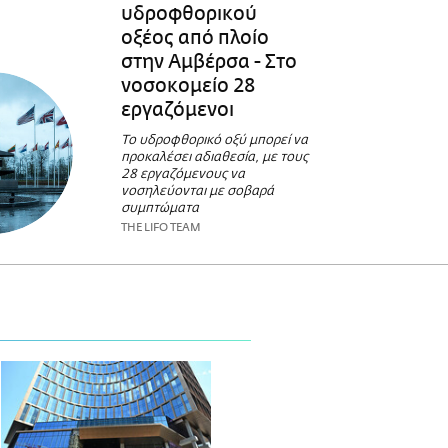
υδροφθορικού
οξέος από πλοίο
στην Αμβέρσα - Στο
νοσοκομείο 28
εργαζόμενοι
Το υδροφθορικό οξύ μπορεί να
προκαλέσει αδιαθεσία, με τους
28 εργαζόμενους να
νοσηλεύονται με σοβαρά
συμπτώματα
THE LIFO TEAM