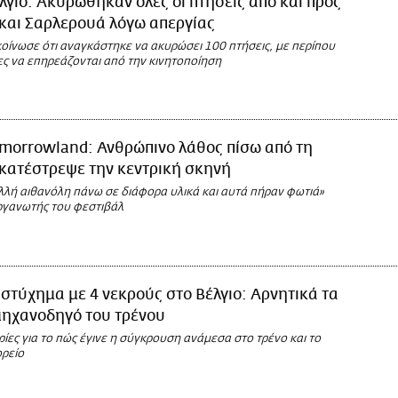
λγιο: Ακυρώθηκαν όλες οι πτήσεις από και προς
και Σαρλερουά λόγω απεργίας
οίνωσε ότι αναγκάστηκε να ακυρώσει 100 πτήσεις, με περίπου
ες να επηρεάζονται από την κινητοποίηση
morrowland: Ανθρώπινο λάθος πίσω από τη
κατέστρεψε την κεντρική σκηνή
λλή αιθανόλη πάνω σε διάφορα υλικά και αυτά πήραν φωτιά»
ργανωτής του φεστιβάλ
στύχημα με 4 νεκρούς στο Βέλγιο: Αρνητικά τα
μηχανοδηγό του τρένου
ες για το πώς έγινε η σύγκρουση ανάμεσα στο τρένο και το
ρείο