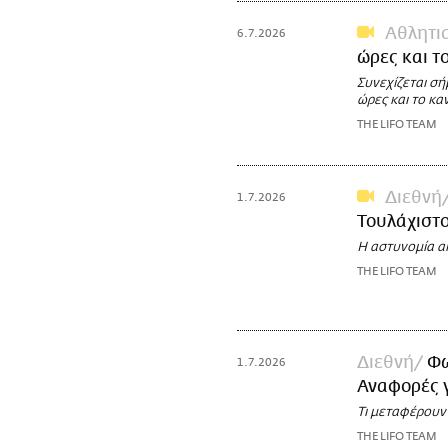
Αθλητι
6.7.2026
ώρες και τ
Συνεχίζεται σή
ώρες και το κα
THE LIFO TEAM
Διεθνή
1.7.2026
Τουλάχιστο
H αστυνομία απ
THE LIFO TEAM
Διεθνή
Φω
1.7.2026
Αναφορές 
Τι μεταφέρουν
THE LIFO TEAM