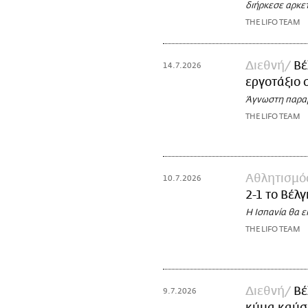
διήρκεσε αρκε
THE LIFO TEAM
Διεθνή
Βέ
14.7.2026
εργοτάξιο 
Άγνωστη παραμέ
THE LIFO TEAM
Αθλητισμό
10.7.2026
2-1 το Βέλγ
Η Ισπανία θα ε
THE LIFO TEAM
Διεθνή
Βέ
9.7.2026