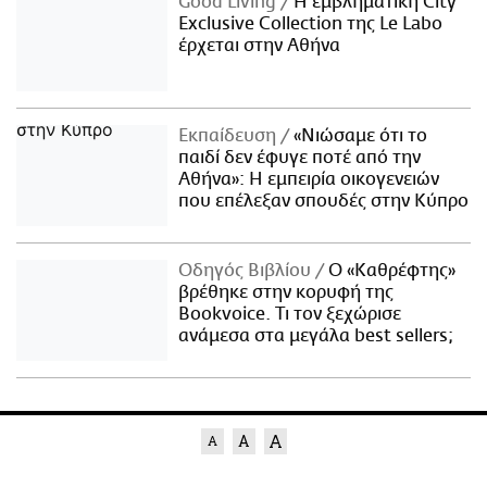
Good Living
Η εμβληματική City
Exclusive Collection της Le Labo
έρχεται στην Αθήνα
Εκπαίδευση
«Νιώσαμε ότι το
παιδί δεν έφυγε ποτέ από την
Αθήνα»: Η εμπειρία οικογενειών
που επέλεξαν σπουδές στην Κύπρο
Οδηγός Βιβλίου
Ο «Καθρέφτης»
βρέθηκε στην κορυφή της
Bookvoice. Τι τον ξεχώρισε
ανάμεσα στα μεγάλα best sellers;