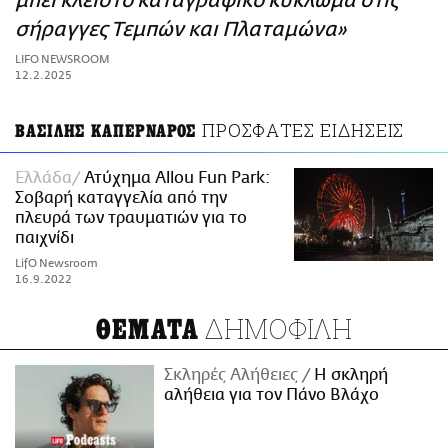
μπει κλειστό καταγραφικό κύκλωμα στις
ΑΜΠΑ
σήραγγες Τεμπών και Πλαταμώνα»
PRINT
LIFO NEWSROOM
12.2.2025
ΠΡΟΣΦΑΤΕΣ ΕΙΔΗΣΕΙΣ
ΒΑΣΙΛΗΣ ΚΑΠΕΡΝΑΡΟΣ
Ελλάδα
Ατύχημα Allou Fun Park:
Σοβαρή καταγγελία από την
πλευρά των τραυματιών για το
παιχνίδι
LifO Newsroom
16.9.2022
ΔΗΜΟΦΙΛΗ
ΘΕΜΑΤΑ
Σκληρές Αλήθειες
H σκληρή
αλήθεια για τον Πάνο Βλάχο